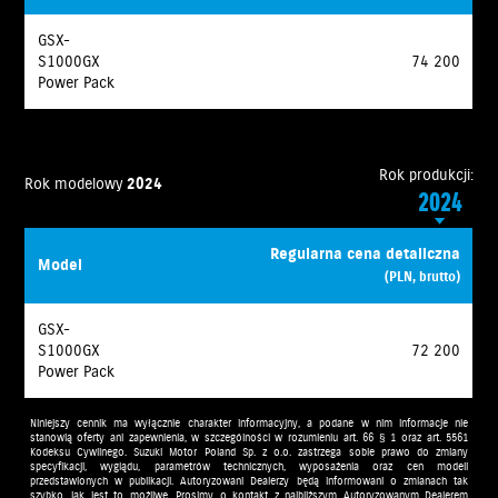
GSX-
S1000GX
74 200
Power Pack
Rok produkcji:
Rok modelowy
2024
2024
Regularna cena detaliczna
Model
(PLN, brutto)
GSX-
S1000GX
72 200
Power Pack
Niniejszy cennik ma wyłącznie charakter informacyjny, a podane w nim informacje nie
stanowią oferty ani zapewnienia, w szczególności w rozumieniu art. 66 § 1 oraz art. 5561
Kodeksu Cywilnego. Suzuki Motor Poland Sp. z o.o. zastrzega sobie prawo do zmiany
specyfikacji, wyglądu, parametrów technicznych, wyposażenia oraz cen modeli
przedstawionych w publikacji. Autoryzowani Dealerzy będą informowani o zmianach tak
szybko, jak jest to możliwe. Prosimy o kontakt z najbliższym Autoryzowanym Dealerem