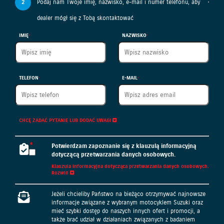
2
Podaj nam Twoje imię, nazwisko, e-mail i numer telefonu, aby
dealer mógł się z Tobą skontaktować
IMIĘ
NAZWISKO
TELEFON
E-MAIL
CHCĘ ZADAĆ PYTANIE LUB DODAĆ UWAGI
Potwierdzam zapoznanie się z klauzulą informacyjną
dotyczącą przetwarzania danych osobowych.
Klauzula informacyjna dotycząca przetwarzania danych osobowych.
Rozwiń
Klauzula informacyjna dotycząca przetwarzania danych
Jeżeli chcieliby Państwo na bieżąco otrzymywać najnowsze
osobowych
informacje związane z wybranym motocyklem Suzuki oraz
mieć szybki dostęp do naszych innych ofert i promocji, a
Administratorem podanych przez Państwa danych osobowych
także brać udział w działaniach związanych z badaniem
jest Suzuki Motor Poland Sp. z o.o. z siedzibą w Warszawie