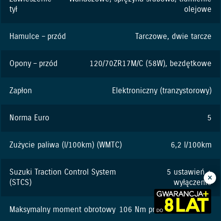
tył
olejowe
Hamulce – przód
Tarczowe, dwie tarcze
Opony – przód
120/70ZR17M/C (58W), bezdętkowe
Zapłon
Elektroniczny (tranzystorowy)
Norma Euro
5
Zużycie paliwa (l/100km) (WMTC)
6,2 l/100km
Suzuki Traction Control System
5 ustawień +
(STCS)
wyłączenie
Maksymalny moment obrotowy
106 Nm przy 9250 obr./min