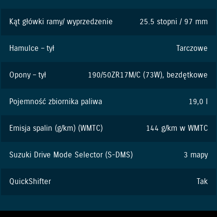
Kąt główki ramy/ wyprzedzenie
25.5 stopni / 97 mm
Hamulce – tył
Tarczowe
Opony – tył
190/50ZR17M/C (73W), bezdętkowe
Pojemność zbiornika paliwa
19,0 l
Emisja spalin (g/km) (WMTC)
144 g/km w WMTC
Suzuki Drive Mode Selector (S-DMS)
3 mapy
QuickShifter
Tak