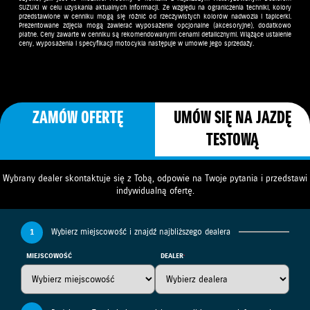
SUZUKI w celu uzyskania aktualnych informacji. Ze względu na ograniczenia techniki, kolory
przedstawione w cenniku mogą się różnić od rzeczywistych kolorów nadwozia i tapicerki.
Prezentowane zdjęcia mogą zawierać wyposażenie opcjonalne (akcesoryjne), dodatkowo
płatne. Ceny zawarte w cenniku są rekomendowanymi cenami detalicznymi. Wiążące ustalenie
ceny, wyposażenia i specyfikacji motocykla następuje w umowie jego sprzedaży.
ZAMÓW OFERTĘ
UMÓW SIĘ NA JAZDĘ
TESTOWĄ
Wybrany dealer skontaktuje się z Tobą, odpowie na Twoje pytania i przedstawi
indywidualną ofertę.
1
Wybierz miejscowość i znajdź najbliższego dealera
MIEJSCOWOŚĆ
DEALER