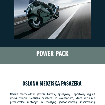
POWER PACK
OSŁONA SIEDZISKA PASAŻERA
Nadaje motocyklowi jeszcze bardziej agresywny i sportowy wygląd
dzięki osłonie siedziska pasażera. To akcesorium, które wizualnie
przekształca motocykl w maszynę jednoosobową, inspirowaną