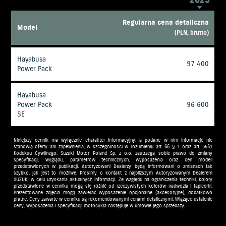
Regularna cena detaliczna
Model
(PLN, brutto)
Hayabusa
97 400
Power Pack
Hayabusa
Power Pack
96 600
SE
Niniejszy cennik ma wyłącznie charakter informacyjny, a podane w nim informacje nie
stanowią oferty ani zapewnienia, w szczególności w rozumieniu art. 66 § 1 oraz art. 5561
Kodeksu Cywilnego. Suzuki Motor Poland Sp. z o.o. zastrzega sobie prawo do zmiany
specyfikacji, wyglądu, parametrów technicznych, wyposażenia oraz cen modeli
przedstawionych w publikacji. Autoryzowani Dealerzy będą informowani o zmianach tak
szybko, jak jest to możliwe. Prosimy o kontakt z najbliższym Autoryzowanym Dealerem
SUZUKI w celu uzyskania aktualnych informacji. Ze względu na ograniczenia techniki, kolory
przedstawione w cenniku mogą się różnić od rzeczywistych kolorów nadwozia i tapicerki.
Prezentowane zdjęcia mogą zawierać wyposażenie opcjonalne (akcesoryjne), dodatkowo
płatne. Ceny zawarte w cenniku są rekomendowanymi cenami detalicznymi. Wiążące ustalenie
ceny, wyposażenia i specyfikacji motocykla następuje w umowie jego sprzedaży.