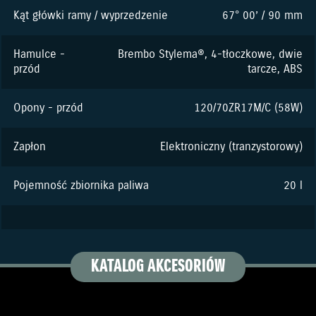
Kąt główki ramy / wyprzedzenie
67° 00’ / 90 mm
Hamulce -
Brembo Stylema®, 4-tłoczkowe, dwie
przód
tarcze, ABS
Opony - przód
120/70ZR17M/C (58W)
Zapłon
Elektroniczny (tranzystorowy)
Pojemność zbiornika paliwa
20 l
KATALOG AKCESORIÓW