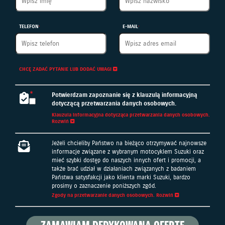
TELEFON
E-MAIL
CHCĘ ZADAĆ PYTANIE LUB DODAĆ UWAGI
Potwierdzam zapoznanie się z klauzulą informacyjną
dotyczącą przetwarzania danych osobowych.
Klauzula informacyjna dotycząca przetwarzania danych osobowych.
Rozwiń
Klauzula informacyjna dotycząca przetwarzania danych
Jeżeli chcieliby Państwo na bieżąco otrzymywać najnowsze
osobowych
informacje związane z wybranym motocyklem Suzuki oraz
mieć szybki dostęp do naszych innych ofert i promocji, a
Administratorem podanych przez Państwa danych osobowych
także brać udział w działaniach związanych z badaniem
jest Suzuki Motor Poland Sp. z o.o. z siedzibą w Warszawie
Państwa satysfakcji jako klienta marki Suzuki, bardzo
przy ul. Połczyńskiej 10 (tel. 22 329 41 00) 01-378 Warszawa,
prosimy o zaznaczenie poniższych zgód.
wpisana do rejestru przedsiębiorców KRS prowadzonego przez
Sąd Rejonowy dla m.st. Warszawy w Warszawie, XII Wydział
Zgody na przetwarzanie danych osobowych.
Rozwiń
Gospodarczy KRS, pod numerem KRS 44662, NIP 5240307031,
kapitał zakładowy 21 000 000 zł („SMP”).
Wyrażam zgodę na przetwarzanie moich danych osobowych w
celach:
W przypadku, gdy wyrazili Państwo zgodę na przetwarzanie