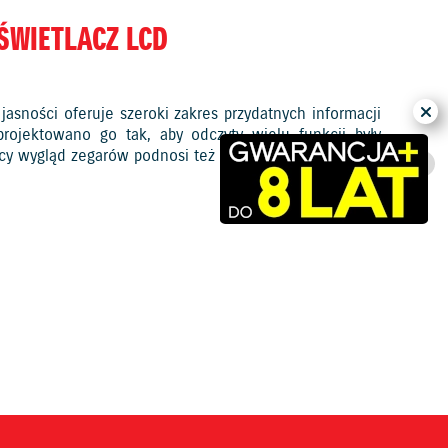
WIETLACZ LCD
asności oferuje szeroki zakres przydatnych informacji
ojektowano go tak, aby odczyty wielu funkcji były
cy wygląd zegarów podnosi też prestiż motocykla.