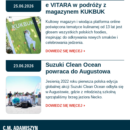
e VITARA w podróży z
25.06.2026
magazynem KUKBUK
Kultowy magazyn i wiodąca platforma online
poświęcona tematyce kulinarnej od 13 lat jest
głosem wszystkich polskich foodies,
inspirując do odkrywania nowych smaków i
celebrowania jedzenia.
DOWIEDZ SIĘ WIĘCEJ
Suzuki Clean Ocean
23.06.2026
powraca do Augustowa
Jesienią 2022 roku pierwsza polska edycja
globalnej akcji Suzuki Clean Ocean odbyła się
w Augustowie, gdzie z młodzieżą szkolną
sprzątaliśmy brzeg jeziora Necko.
DOWIEDZ SIĘ WIĘCEJ
C.M. ADAMISZYN