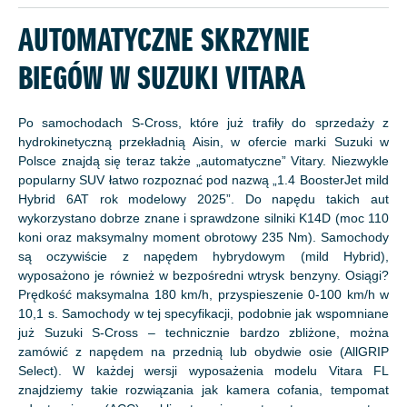
AUTOMATYCZNE SKRZYNIE
BIEGÓW W SUZUKI VITARA
Po samochodach S-Cross, które już trafiły do sprzedaży z
hydrokinetyczną przekładnią Aisin, w ofercie marki Suzuki w
Polsce znajdą się teraz także „automatyczne” Vitary. Niezwykle
popularny SUV łatwo rozpoznać pod nazwą „1.4 BoosterJet mild
Hybrid 6AT rok modelowy 2025”. Do napędu takich aut
wykorzystano dobrze znane i sprawdzone silniki K14D (moc 110
koni oraz maksymalny moment obrotowy 235 Nm). Samochody
są oczywiście z napędem hybrydowym (mild Hybrid),
wyposażono je również w bezpośredni wtrysk benzyny. Osiągi?
Prędkość maksymalna 180 km/h, przyspieszenie 0-100 km/h w
10,1 s. Samochody w tej specyfikacji, podobnie jak wspomniane
już Suzuki S-Cross – technicznie bardzo zbliżone, można
zamówić z napędem na przednią lub obydwie osie (AllGRIP
Select). W każdej wersji wyposażenia modelu Vitara FL
znajdziemy takie rozwiązania jak kamera cofania, tempomat