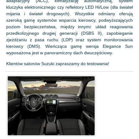
adaptacyjny (ACC), klimatyzację automatyczną, system
kluczyka elektronicznego czy reflektory LED Hi/Low (dla świateł
mijania i świateł drogowych). Wszystkie odmiany oferują
szeroką gamę systemów wsparcia kierowcy, podwyższających
poziom bezpieczeństwa, między innymi: układ reagowania
przedkolizyjnego drugiej generacji (DSBS II), zapobieganie
zjeżdżaniu z pasa ruchu (LDP) oraz system monitorowania
kierowcy (DMS). Wieńcząca gamę wersja Elegance Sun
wyposażona jest w panoramiczny dach dwuczęściowy.
Klientów salonów Suzuki zapraszamy do testowania!