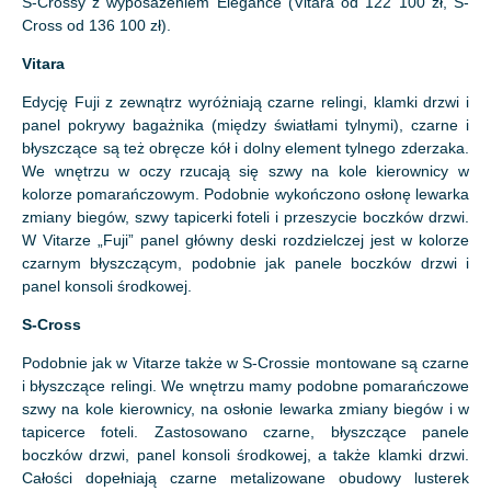
S-Crossy z wyposażeniem Elegance (Vitara od 122 100 zł, S-
Cross od 136 100 zł).
Vitara
Edycję Fuji z zewnątrz wyróżniają czarne relingi, klamki drzwi i
panel pokrywy bagażnika (między światłami tylnymi), czarne i
błyszczące są też obręcze kół i dolny element tylnego zderzaka.
We wnętrzu w oczy rzucają się szwy na kole kierownicy w
kolorze pomarańczowym. Podobnie wykończono osłonę lewarka
zmiany biegów, szwy tapicerki foteli i przeszycie boczków drzwi.
W Vitarze „Fuji” panel główny deski rozdzielczej jest w kolorze
czarnym błyszczącym, podobnie jak panele boczków drzwi i
panel konsoli środkowej.
S-Cross
Podobnie jak w Vitarze także w S-Crossie montowane są czarne
i błyszczące relingi. We wnętrzu mamy podobne pomarańczowe
szwy na kole kierownicy, na osłonie lewarka zmiany biegów i w
tapicerce foteli. Zastosowano czarne, błyszczące panele
boczków drzwi, panel konsoli środkowej, a także klamki drzwi.
Całości dopełniają czarne metalizowane obudowy lusterek