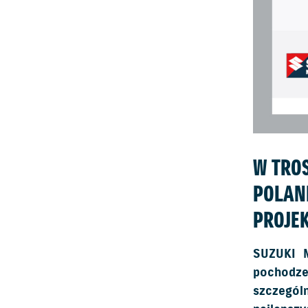
W TRO
POLAN
PROJEK
SUZUKI M
pochodze
szczegól