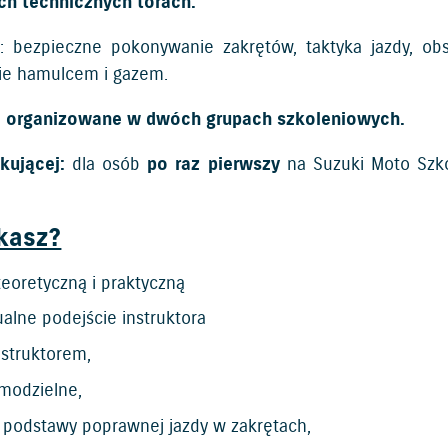
ch technicznych torach.
a
: bezpieczne pokonywanie zakrętów, taktyka jazdy, obse
ie hamulcem i gazem.
e organizowane w dwóch grupach szkoleniowych.
kującej:
dla osób
po raz pierwszy
na Suzuki Moto Szko
kasz?
eoretyczną i praktyczną
alne podejście instruktora
instruktorem,
amodzielne,
 podstawy poprawnej jazdy w zakrętach,