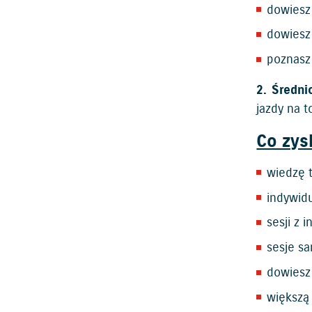
dowiesz 
dowiesz 
poznasz
2. Średn
jazdy na t
Co zys
wiedzę t
indywidu
sesji z 
sesje s
dowiesz 
większą