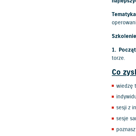
najlepszy
Tematyk
operowan
Szkoleni
1. Począt
torze.
Co zys
wiedzę t
indywidu
sesji z 
sesje s
poznasz