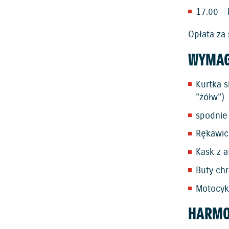
17.00 - 
Opłata za
WYMAG
Kurtka s
"żółw")
spodnie
Rękawic
Kask z 
Buty ch
Motocykl
HARM